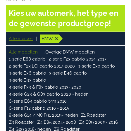
Kies uw automerk, het type en
de gewenste productgroep!
Alle merken
BMW
Alle modellen
.Overige BMW modellen
1-serie E88 cabrio
2-serie F23 cabrio 2014-2017
2-serie F23 LCI cabrio 2017-2020
3-serie E30 cabrio
3-serie E36 cabrio
3-serie E46 cabrio
3-serie E93 cabrio
4-serie F33 & F83 cabrio 2013- 2020
4-serie G23 & G83 cabrio 2020 - heden
6-serie E64 cabrio t/m 2010
6-serie F12 cabrio 2010 - 2015
8-serie G14 / M8 F91 2019- heden
Z1 Roadster
Z3 Roadster
Z4 E85 2004- 2008
Z4 E89 2009- 2016
Z4 G29 2018- heden
Z8 Roadster