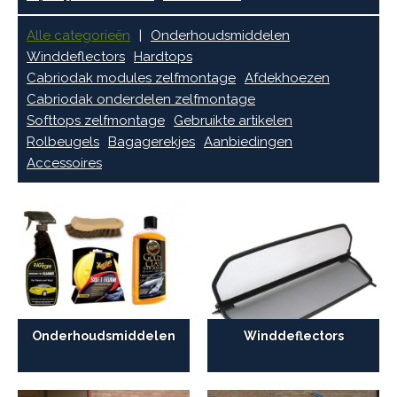
Alle categorieën
Onderhoudsmiddelen
Winddeflectors
Hardtops
Cabriodak modules zelfmontage
Afdekhoezen
Cabriodak onderdelen zelfmontage
Softtops zelfmontage
Gebruikte artikelen
Rolbeugels
Bagagerekjes
Aanbiedingen
Accessoires
Onderhoudsmiddelen
Winddeflectors