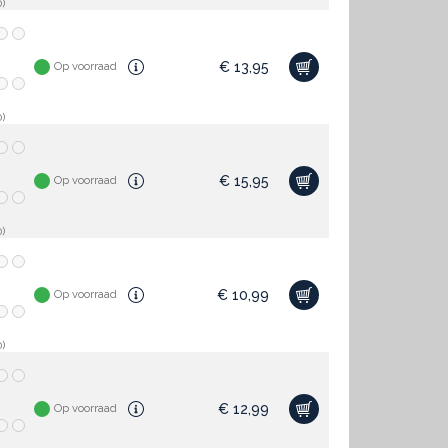
)
€
13,95
Op voorraad
)
€
15,95
Op voorraad
)
€
10,99
Op voorraad
)
€
12,99
Op voorraad