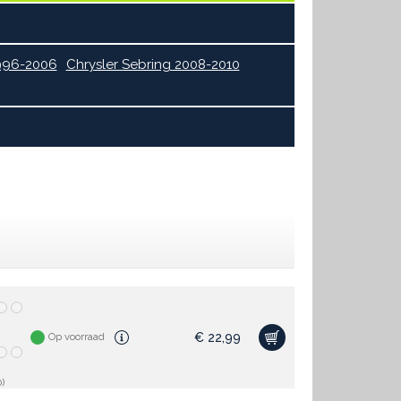
1996-2006
Chrysler Sebring 2008-2010
€
22,99
Op voorraad
)