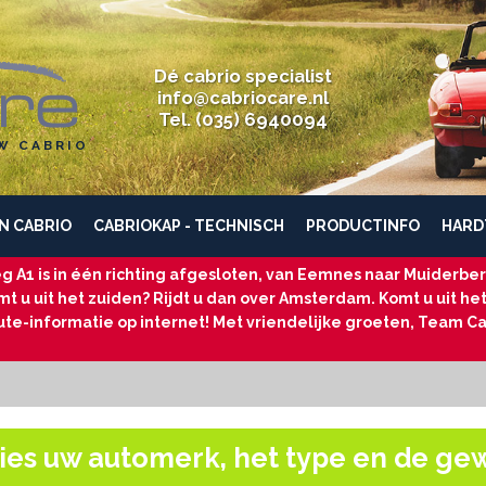
Dé cabrio specialist
info@cabriocare.nl
Tel. (035) 6940094
W CABRIO
N CABRIO
CABRIOKAP - TECHNISCH
PRODUCTINFO
HARD
g A1 is in één richting afgesloten, van Eemnes naar Muiderberg
t u uit het zuiden? Rijdt u dan over Amsterdam. Komt u uit he
ute-informatie op internet! Met vriendelijke groeten, Team Ca
ies uw automerk, het type en de ge