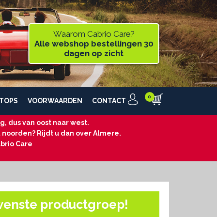
Waarom Cabrio Care?
Alle webshop bestellingen 30
dagen op zicht
TOPS
VOORWAARDEN
CONTACT
, dus van oost naar west.
t noorden? Rijdt u dan over Almere.
brio Care
wenste productgroep!