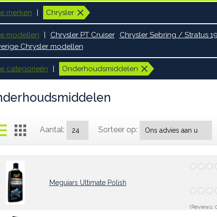
le merken
Chrysler
le modellen
Chrysler PT Cruiser
Chrysler Sebring / Stratus 
erige Chrysler modellen
le categorieën
Onderhoudsmiddelen
nderhoudsmiddelen
Aantal:
Sorteer op:
Meguiars Ultimate Polish
(Reviews: 0