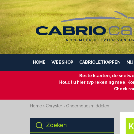
NÓG MEER PLEZIER VAN U
HOME
WEBSHOP
CABRIOLETKAPPEN
MIJ
Beste klanten, de snelwe
Houdt u hier svp rekening mee. Kom
Check ro
Home
›
Chrysler
›
Onderhoudsmiddelen
Zoeken
K