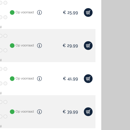
€
25,99
Op voorraad
)
€
29,99
Op voorraad
)
€
41,99
Op voorraad
)
€
39,99
Op voorraad
)