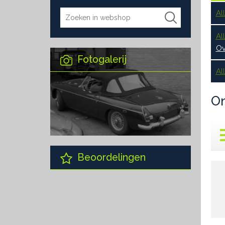
Al
Al
Ov
Fotogalerij
Al
O
Beoordelingen