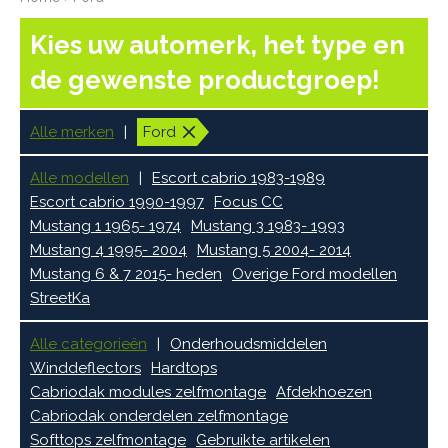
Kies uw automerk, het type en
de gewenste productgroep!
Alle merken
Ford
Alle modellen
Escort cabrio 1983-1989
Escort cabrio 1990-1997
Focus CC
Mustang 1 1965- 1974
Mustang 3 1983- 1993
Mustang 4 1995- 2004
Mustang 5 2004- 2014
Mustang 6 & 7 2015- heden
Overige Ford modellen
StreetKa
Alle categorieën
Onderhoudsmiddelen
Winddeflectors
Hardtops
Cabriodak modules zelfmontage
Afdekhoezen
Cabriodak onderdelen zelfmontage
Softtops zelfmontage
Gebruikte artikelen