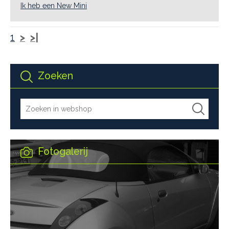
Ik heb een New Mini
1
>
>|
Zoeken
Fotogalerij