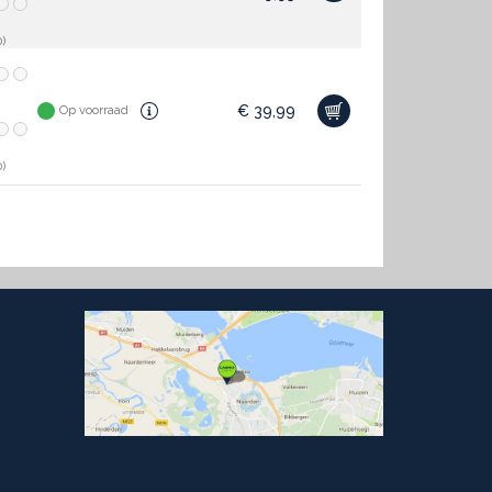
)
€
39,99
Op voorraad
)