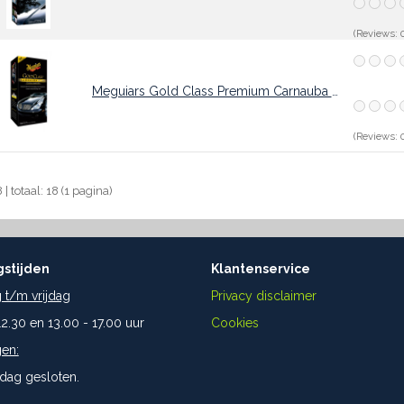
(Reviews: 0
Meguiars Gold Class Premium Carnauba Liquid Wax
(Reviews: 0
8 | totaal: 18 (1 pagina)
stijden
Klantenservice
t/m vrijdag
Privacy disclaimer
12.30 en 13.00 - 17.00 uur
Cookies
en:
dag gesloten.