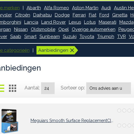
le merken
Abarth
Alfa Romeo
Aston Martin
Audi
Austin He
rysler
Citroën
Daihatsu
Dodge
Ferrari
Fiat
Ford
Ginetta
H
mborghini
Lancia
Land Rover
Lexus
Lotus
Maserati
Mazda
rgan
Nissan
Oldsmobile
Opel
Overige automerken
Peugeo
ver
Saab
Smart
Sunbeam
Suzuki
Toyota
Triumph
TVR
Vo
le categorieën
Aanbiedingen
nbiedingen
Aantal:
Sorteer op:
Meguiars Smooth Surface ReplacementClay Bar