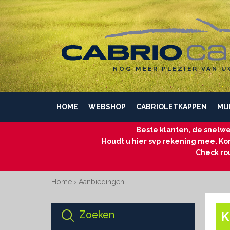
NÓG MEER PLEZIER VAN U
HOME
WEBSHOP
CABRIOLETKAPPEN
MIJ
Beste klanten, de snelwe
Houdt u hier svp rekening mee. Kom
Check ro
Home
›
Aanbiedingen
Zoeken
K