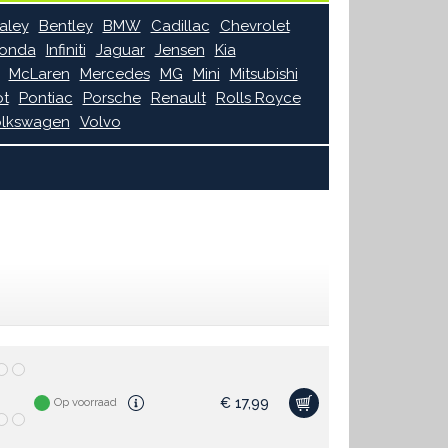
aley
Bentley
BMW
Cadillac
Chevrolet
onda
Infiniti
Jaguar
Jensen
Kia
McLaren
Mercedes
MG
Mini
Mitsubishi
t
Pontiac
Porsche
Renault
Rolls Royce
lkswagen
Volvo
€
17,99
Op voorraad