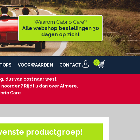
Waarom Cabrio Care?
Alle webshop bestellingen 30
dagen op zicht
TOPS
VOORWAARDEN
CONTACT
, dus van oost naar west.
t noorden? Rijdt u dan over Almere.
brio Care
wenste productgroep!