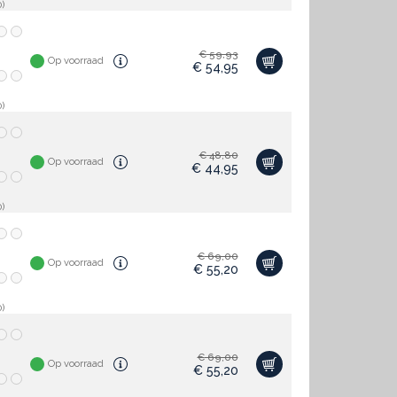
)
€
59,93
Op voorraad
€
54,95
)
€
48,80
Op voorraad
€
44,95
)
€
69,00
Op voorraad
€
55,20
)
€
69,00
Op voorraad
€
55,20