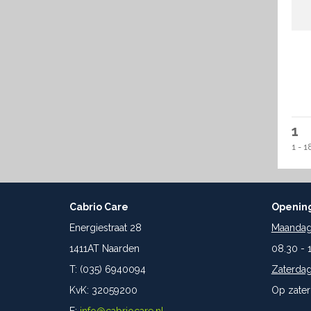
1
1 - 1
Cabrio Care
Opening
Energiestraat 28
Maandag 
1411AT Naarden
08.30 - 
T: (035) 6940094
Zaterdag
KvK: 32059200
Op zater
E:
info@cabriocare.nl