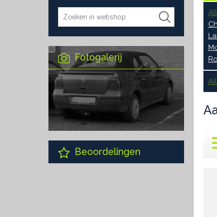
Al
Ch
La
Mo
Fotogalerij
Ro
Al
Aa
Beoordelingen