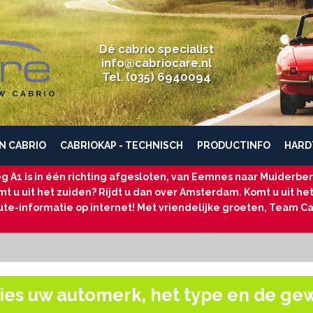
Dé cabrio specialist
info@cabriocare.nl
Tel. (035) 6940094
W CABRIO
N CABRIO
CABRIOKAP - TECHNISCH
PRODUCTINFO
HARD
g A1 is in één richting afgesloten, van Eemnes naar Muiderberg
t u uit het zuiden? Rijdt u dan over Amsterdam. Komt u uit he
ute-informatie op internet! Met vriendelijke groeten, Team Ca
ies uw automerk, het type en de ge