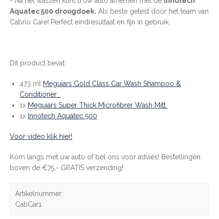
- Na het wassen kunt u uw auto afnemen met de
Innotech
Aquatec 500 droogdoek.
Als beste getest door het team van
Cabrio Care! Perfect eindresultaat en fijn in gebruik.
Dit product bevat:
473 ml
Meguiars Gold Class Car Wash Shampoo &
Conditioner
1x
Meguiars Super Thick Microfibrer Wash Mitt
1x
Innotech Aquatec 500
Voor video klik hier!
Kom langs met uw auto of bel ons voor advies! Bestellingen
boven de €75,- GRATIS verzending!
Artikelnummer:
CabCar1