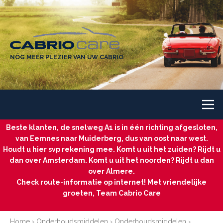
NÓG MEER PLEZIER VAN UW CABRIO
Beste klanten, de snelweg A1 is in één richting afgesloten,
van Eemnes naar Muiderberg, dus van oost naar west.
Houdt u hier svp rekening mee. Komt u uit het zuiden? Rijdt u
dan over Amsterdam. Komt u uit het noorden? Rijdt u dan
over Almere.
Check route-informatie op internet! Met vriendelijke
groeten, Team Cabrio Care
Home
›
Onderhoudsmiddelen
›
Onderhoudsmiddelen
›