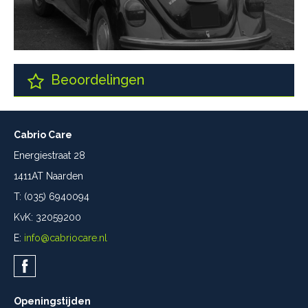
Beoordelingen
Cabrio Care
Energiestraat 28
1411AT Naarden
T: (035) 6940094
KvK: 32059200
E:
info@cabriocare.nl
Openingstijden