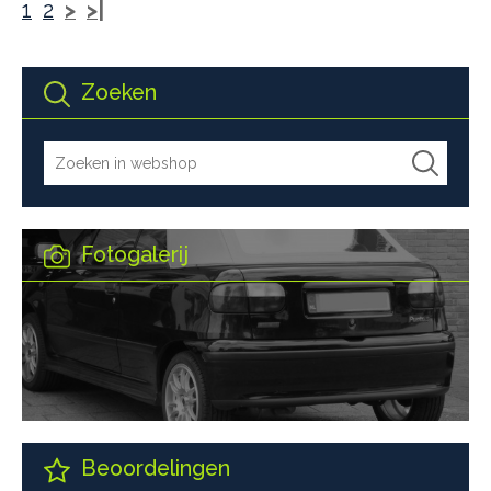
1
2
>
>|
Zoeken
Fotogalerij
Beoordelingen