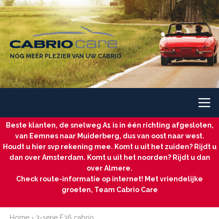
NÓG MEER PLEZIER VAN UW CABRIO
Beste klanten, de snelweg A1 is in één richting afgesloten,
van Eemnes naar Muiderberg, dus van oost naar west.
Houdt u hier svp rekening mee. Komt u uit het zuiden? Rijdt u
dan over Amsterdam. Komt u uit het noorden? Rijdt u dan
over Almere.
Check route-informatie op internet! Met vriendelijke
groeten, Team Cabrio Care
Home
›
3-serie E36 cabrio