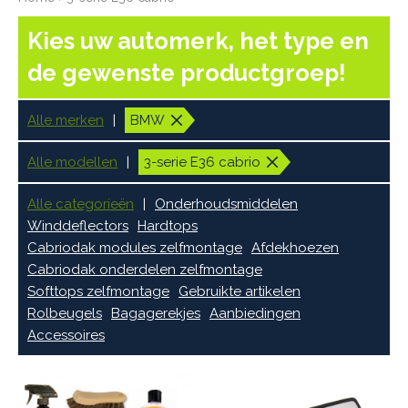
Kies uw automerk, het type en
de gewenste productgroep!
Alle merken
BMW
Alle modellen
3-serie E36 cabrio
Alle categorieën
Onderhoudsmiddelen
Winddeflectors
Hardtops
Cabriodak modules zelfmontage
Afdekhoezen
Cabriodak onderdelen zelfmontage
Softtops zelfmontage
Gebruikte artikelen
Rolbeugels
Bagagerekjes
Aanbiedingen
Accessoires