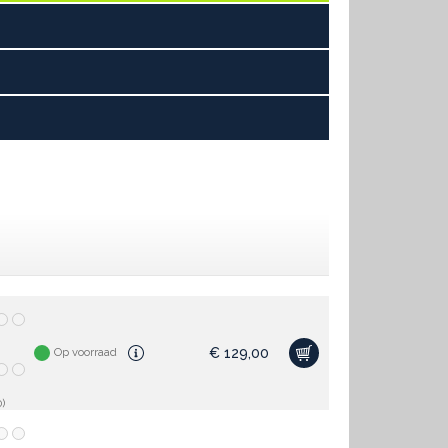
€
129,00
Op voorraad
)