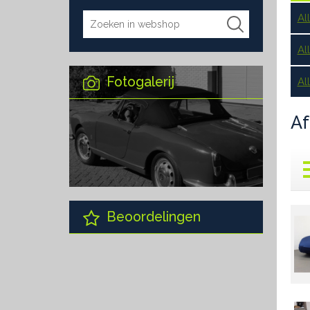
Al
Al
Fotogalerij
Al
A
Beoordelingen