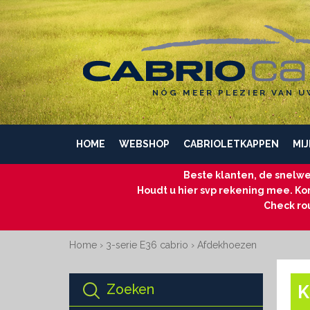
NÓG MEER PLEZIER VAN U
HOME
WEBSHOP
CABRIOLETKAPPEN
MIJ
Beste klanten, de snelwe
Houdt u hier svp rekening mee. Kom
Check ro
Home
›
3-serie E36 cabrio
›
Afdekhoezen
Zoeken
K