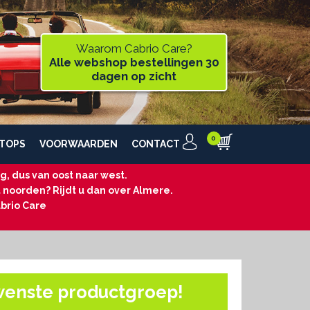
Waarom Cabrio Care?
Alle webshop bestellingen 30
dagen op zicht
TOPS
VOORWAARDEN
CONTACT
, dus van oost naar west.
t noorden? Rijdt u dan over Almere.
brio Care
wenste productgroep!