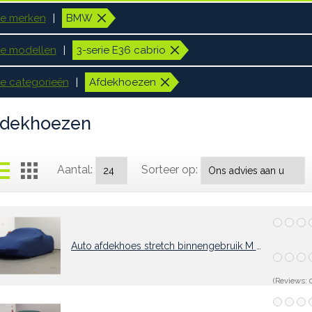
le merken
BMW
le modellen
3-serie E36 cabrio
le categorieën
Afdekhoezen
fdekhoezen
Aantal:
Sorteer op:
Auto afdekhoes stretch binnengebruik M blauw
(Reviews: 0