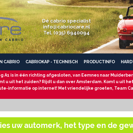
Dé cabrio specialist
info@cabriocare.nl
Tel. (035) 6940094
W CABRIO
N CABRIO
CABRIOKAP - TECHNISCH
PRODUCTINFO
HARD
g A1 is in één richting afgesloten, van Eemnes naar Muiderberg
t u uit het zuiden? Rijdt u dan over Amsterdam. Komt u uit he
ute-informatie op internet! Met vriendelijke groeten, Team Ca
ies uw automerk, het type en de ge