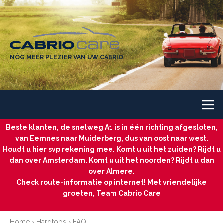
NÓG MEER PLEZIER VAN UW CABRIO
Beste klanten, de snelweg A1 is in één richting afgesloten,
van Eemnes naar Muiderberg, dus van oost naar west.
Houdt u hier svp rekening mee. Komt u uit het zuiden? Rijdt u
dan over Amsterdam. Komt u uit het noorden? Rijdt u dan
over Almere.
Check route-informatie op internet! Met vriendelijke
groeten, Team Cabrio Care
Home
›
Hardtops
› FAQ