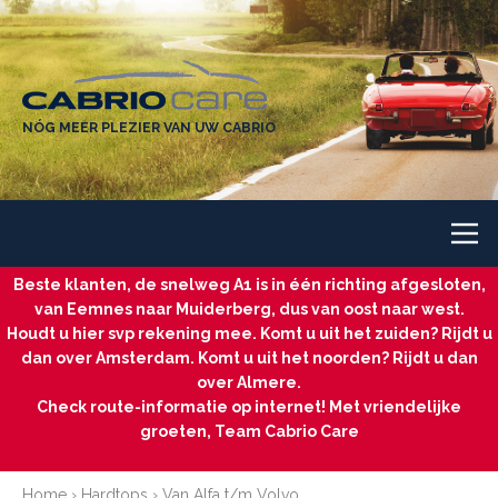
NÓG MEER PLEZIER VAN UW CABRIO
Beste klanten, de snelweg A1 is in één richting afgesloten,
van Eemnes naar Muiderberg, dus van oost naar west.
Houdt u hier svp rekening mee. Komt u uit het zuiden? Rijdt u
dan over Amsterdam. Komt u uit het noorden? Rijdt u dan
over Almere.
Check route-informatie op internet! Met vriendelijke
groeten, Team Cabrio Care
Home
›
Hardtops
› Van Alfa t/m Volvo