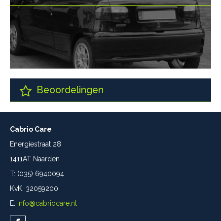
Beoordelingen
Cabrio Care
Energiestraat 28
1411AT Naarden
T: (035) 6940094
KvK: 32059200
E:
info@cabriocare.nl