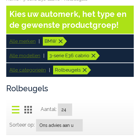
Kies uw automerk, het type en
de gewenste productgroep!
Alle merken
BMW
Alle modellen
3-serie E36 cabrio
Alle categorieën
Rolbeugels
Rolbeugels
Aantal:
Sorteer op: