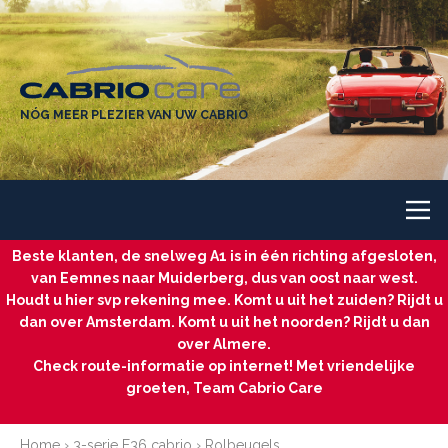
NÓG MEER PLEZIER VAN UW CABRIO
Beste klanten, de snelweg A1 is in één richting afgesloten,
van Eemnes naar Muiderberg, dus van oost naar west.
Houdt u hier svp rekening mee. Komt u uit het zuiden? Rijdt u
dan over Amsterdam. Komt u uit het noorden? Rijdt u dan
over Almere.
Check route-informatie op internet! Met vriendelijke
groeten, Team Cabrio Care
Home
›
3-serie E36 cabrio
›
Rolbeugels