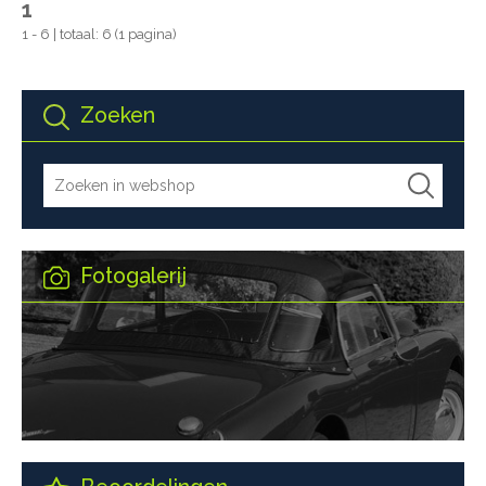
1
1 - 6 | totaal: 6 (1 pagina)
Zoeken
Fotogalerij