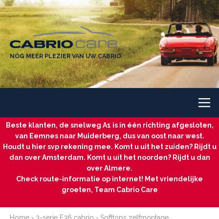
NÓG MEER PLEZIER VAN UW CABRIO
Beste klanten, de snelweg A1 is in één richting afgesloten,
van Eemnes naar Muiderberg, dus van oost naar west.
Houdt u hier svp rekening mee. Komt u uit het zuiden? Rijdt u
dan over Amsterdam. Komt u uit het noorden? Rijdt u dan
over Almere.
Check route-informatie op internet! Met vriendelijke
groeten, Team Cabrio Care
Home
›
3-serie E36 cabrio
›
Softtops zelfmontage