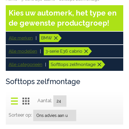
Kies uw automerk, het type en
de gewenste productgroep!
Alle merken
BMW
Alle modellen
3-serie E36 cabrio
Alle categorieën
Softtops zelfmontage
Softtops zelfmontage
Aantal:
Sorteer op: