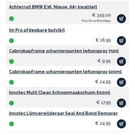
Achterruit BMW E36, Nieuw, AA+ kwaliteit
€
349,00
Prijs bij zelfmontage
Im Pro afdepbare butylkit
€
18,95
Cabriokapframe scharnierpunten teflonspray 75ml
€
9,95
Cabriokapframe scharnierpunten teflonspray 500ml
€
24,95
Innotec Multi Clean Schoonmaakschuim 600ml
€
17,95
Innotec Lijmverwijderaar Seal And Bond Remover
€
24,95