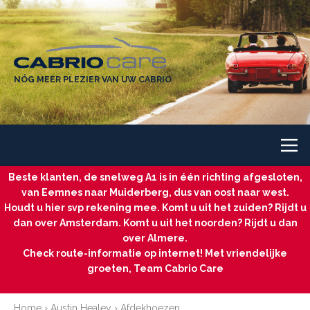
NÓG MEER PLEZIER VAN UW CABRIO
Beste klanten, de snelweg A1 is in één richting afgesloten,
van Eemnes naar Muiderberg, dus van oost naar west.
Houdt u hier svp rekening mee. Komt u uit het zuiden? Rijdt u
dan over Amsterdam. Komt u uit het noorden? Rijdt u dan
over Almere.
Check route-informatie op internet! Met vriendelijke
groeten, Team Cabrio Care
Home
›
Austin Healey
›
Afdekhoezen