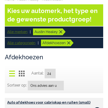
Kies uw automerk, het type en
de gewenste productgroep!
Alle merken
Austin Healey
Alle categorieën
Afdekhoezen
Afdekhoezen
Aantal:
Sorteer op:
Auto afdekhoes voor cabriokap en ruiten (small)