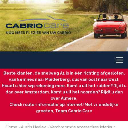
NÓG MEER PLEZIER VAN UW CABRIO
Beste klanten, de snelweg A1 is in één richting afgesloten,
van Eemnes naar Muiderberg, dus van oost naar west.
Houdt u hier svp rekening mee. Komt u uit het zuiden? Rijdt u
dan over Amsterdam. Komt u uit het noorden? Rijdt u dan
over Almere.
Check route-informatie op internet! Met vriendelijke
groeten, Team Cabrio Care
Home
›
Austin Healey
›
Verchroomde accessoires interieur