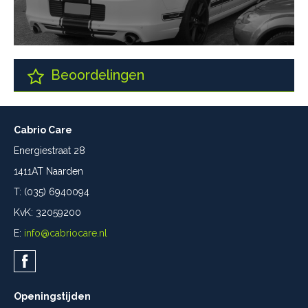
Beoordelingen
Cabrio Care
Energiestraat 28
1411AT Naarden
T: (035) 6940094
KvK: 32059200
E:
info@cabriocare.nl
Openingstijden