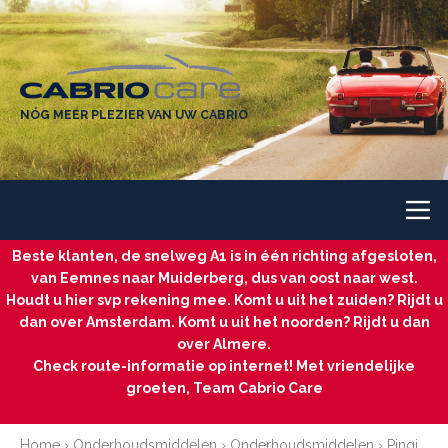
NÓG MEER PLEZIER VAN UW CABRIO
Beste klanten, de snelweg A1 is in één richting afgesloten,
van Eemnes naar Muiderberg, dus van oost naar west.
Houdt u hier svp rekening mee. Komt u uit het zuiden? Rijdt u
dan over Amsterdam. Komt u uit het noorden? Rijdt u dan
over Almere.
Check route-informatie op internet! Met vriendelijke
groeten, Team Cabrio Care
Home
›
Onderhoudsmiddelen
›
Onderhoudsmiddelen
›
Pingi