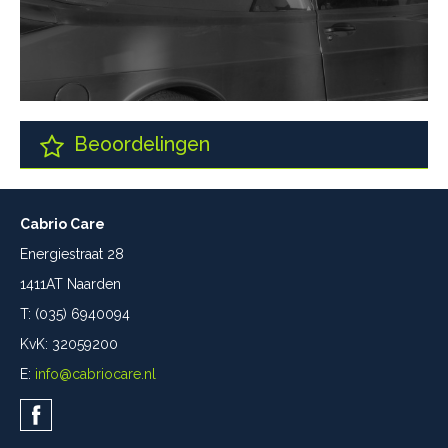
Beoordelingen
Cabrio Care
Energiestraat 28
1411AT Naarden
T: (035) 6940094
KvK: 32059200
E:
info@cabriocare.nl