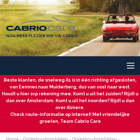
NÓG MEER PLEZIER VAN UW CABRIO
Beste klanten, de snelweg A1 is in één richting afgesloten,
van Eemnes naar Muiderberg, dus van oost naar west.
Houdt u hier svp rekening mee. Komt u uit het zuiden? Rijdt u
dan over Amsterdam. Komt u uit het noorden? Rijdt u dan
over Almere.
Check route-informatie op internet! Met vriendelijke
groeten, Team Cabrio Care
Home
›
Onderhoudsmiddelen
›
Onderhoudsmiddelen
›