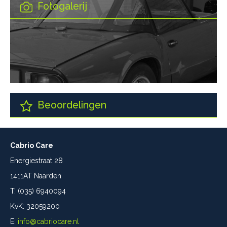
Fotogalerij
Beoordelingen
Cabrio Care
Energiestraat 28
1411AT Naarden
T: (035) 6940094
KvK: 32059200
E:
info@cabriocare.nl