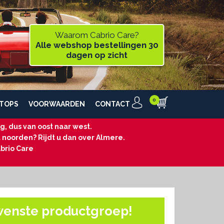
Waarom Cabrio Care?
Alle webshop bestellingen 30
dagen op zicht
TOPS
VOORWAARDEN
CONTACT
, dus van oost naar west.
t noorden? Rijdt u dan over Almere.
brio Care
wenste productgroep!