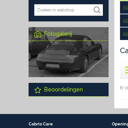
Al
Al
Fotogalerij
Al
Ca
Er z
Beoordelingen
Cabrio Care
Opening