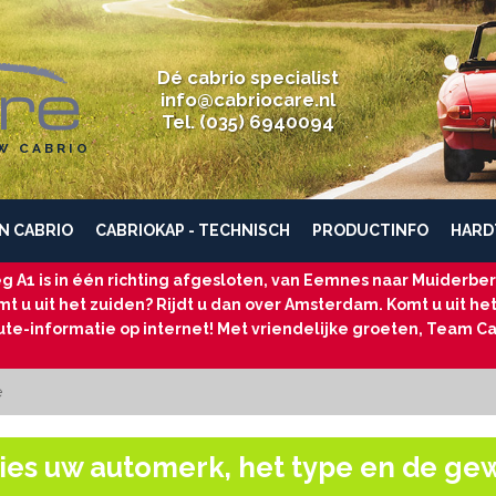
Dé cabrio specialist
info@cabriocare.nl
Tel. (035) 6940094
W CABRIO
N CABRIO
CABRIOKAP - TECHNISCH
PRODUCTINFO
HARD
g A1 is in één richting afgesloten, van Eemnes naar Muiderberg
t u uit het zuiden? Rijdt u dan over Amsterdam. Komt u uit he
ute-informatie op internet! Met vriendelijke groeten, Team Ca
e
ies uw automerk, het type en de ge