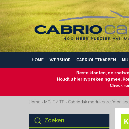
NÓG MEER PLEZIER VAN U
HOME
WEBSHOP
CABRIOLETKAPPEN
MIJ
Beste klanten, de snelwe
Houdt u hier svp rekening mee. Kom
Check ro
Home
›
MG-F / TF
›
Cabriodak modules zelfmontag
Zoeken
K