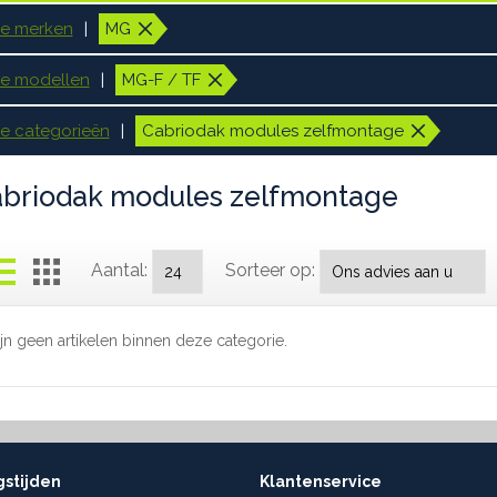
le merken
MG
le modellen
MG-F / TF
le categorieën
Cabriodak modules zelfmontage
briodak modules zelfmontage
Aantal:
Sorteer op:
ijn geen artikelen binnen deze categorie.
stijden
Klantenservice