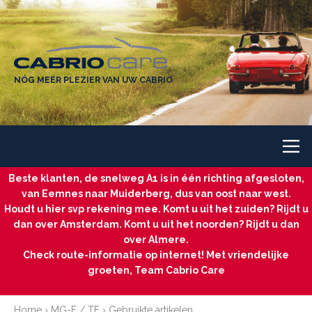
NÓG MEER PLEZIER VAN UW CABRIO
Beste klanten, de snelweg A1 is in één richting afgesloten,
van Eemnes naar Muiderberg, dus van oost naar west.
Houdt u hier svp rekening mee. Komt u uit het zuiden? Rijdt u
dan over Amsterdam. Komt u uit het noorden? Rijdt u dan
over Almere.
Check route-informatie op internet! Met vriendelijke
groeten, Team Cabrio Care
Home
›
MG-F / TF
›
Gebruikte artikelen