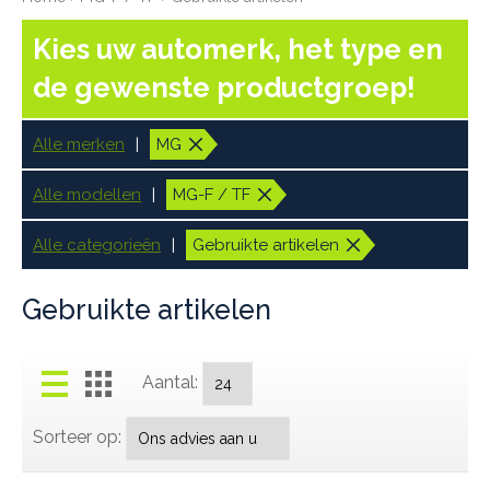
Kies uw automerk, het type en
de gewenste productgroep!
Alle merken
MG
Alle modellen
MG-F / TF
Alle categorieën
Gebruikte artikelen
Gebruikte artikelen
Aantal:
Sorteer op: