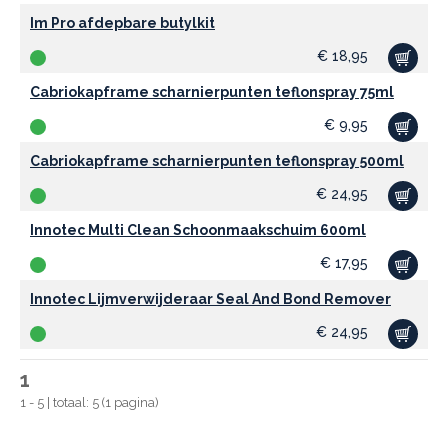
Im Pro afdepbare butylkit
€
18,95
Cabriokapframe scharnierpunten teflonspray 75ml
€
9,95
Cabriokapframe scharnierpunten teflonspray 500ml
€
24,95
Innotec Multi Clean Schoonmaakschuim 600ml
€
17,95
Innotec Lijmverwijderaar Seal And Bond Remover
€
24,95
1
1 - 5 | totaal: 5 (1 pagina)