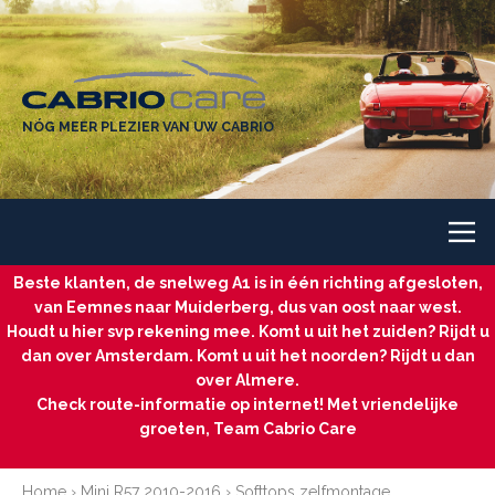
NÓG MEER PLEZIER VAN UW CABRIO
Beste klanten, de snelweg A1 is in één richting afgesloten,
van Eemnes naar Muiderberg, dus van oost naar west.
Houdt u hier svp rekening mee. Komt u uit het zuiden? Rijdt u
dan over Amsterdam. Komt u uit het noorden? Rijdt u dan
over Almere.
Check route-informatie op internet! Met vriendelijke
groeten, Team Cabrio Care
Home
›
Mini R57 2010-2016
›
Softtops zelfmontage