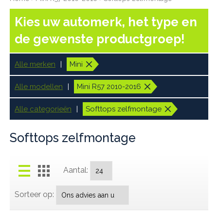
Kies uw automerk, het type en
de gewenste productgroep!
Alle merken
Mini
Alle modellen
Mini R57 2010-2016
Alle categorieën
Softtops zelfmontage
Softtops zelfmontage
Aantal:
Sorteer op: