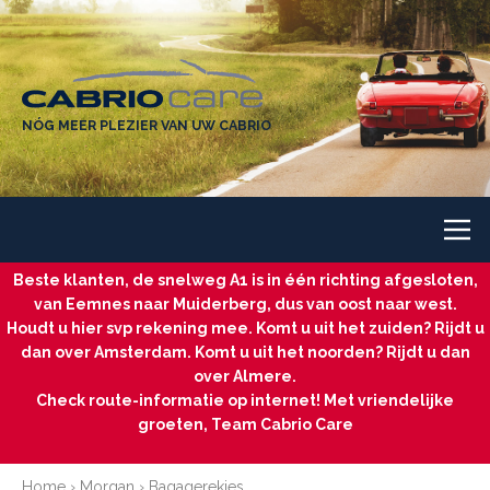
NÓG MEER PLEZIER VAN UW CABRIO
Beste klanten, de snelweg A1 is in één richting afgesloten,
van Eemnes naar Muiderberg, dus van oost naar west.
Houdt u hier svp rekening mee. Komt u uit het zuiden? Rijdt u
dan over Amsterdam. Komt u uit het noorden? Rijdt u dan
over Almere.
Check route-informatie op internet! Met vriendelijke
groeten, Team Cabrio Care
Home
›
Morgan
›
Bagagerekjes