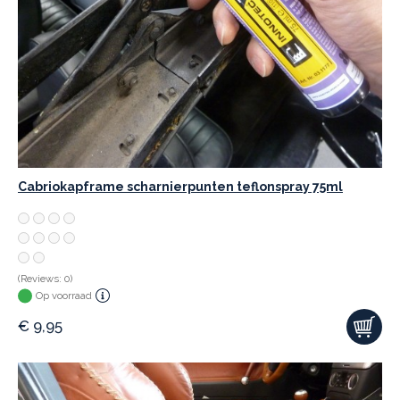
Cabriokapframe scharnierpunten teflonspray 75ml
(Reviews: 0)
Op voorraad
€
9,95