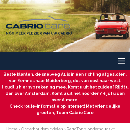
NÓG MEER PLEZIER VAN UW CABRIO
Beste klanten, de snelweg A1 is in één richting afgesloten,
van Eemnes naar Muiderberg, dus van oost naar west.
Houdt u hier svp rekening mee. Komt u uit het zuiden? Rijdt u
dan over Amsterdam. Komt u uit het noorden? Rijdt u dan
over Almere.
Check route-informatie op internet! Met vriendelijke
groeten, Team Cabrio Care
Home
›
Onderhoudsmiddelen
›
RaggTopp onderhoudskit