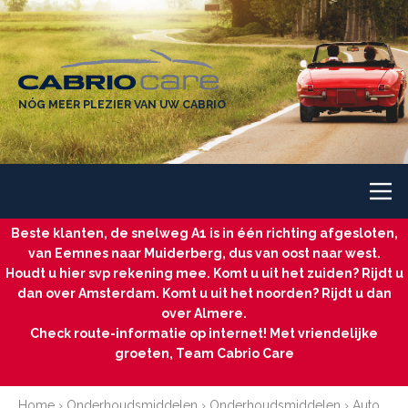
NÓG MEER PLEZIER VAN UW CABRIO
Beste klanten, de snelweg A1 is in één richting afgesloten,
van Eemnes naar Muiderberg, dus van oost naar west.
Houdt u hier svp rekening mee. Komt u uit het zuiden? Rijdt u
dan over Amsterdam. Komt u uit het noorden? Rijdt u dan
over Almere.
Check route-informatie op internet! Met vriendelijke
groeten, Team Cabrio Care
Home
›
Onderhoudsmiddelen
›
Onderhoudsmiddelen
›
Auto