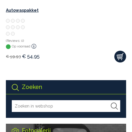
Autowaspakket
(Reviews: 0)
Op voorraad
€
54,95
€
59,93
Zoeken
Fotogalerij