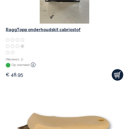
RaggTopp onderhoudskit cabriostof
(Reviews: 1)
Op voorraad
€
48,95