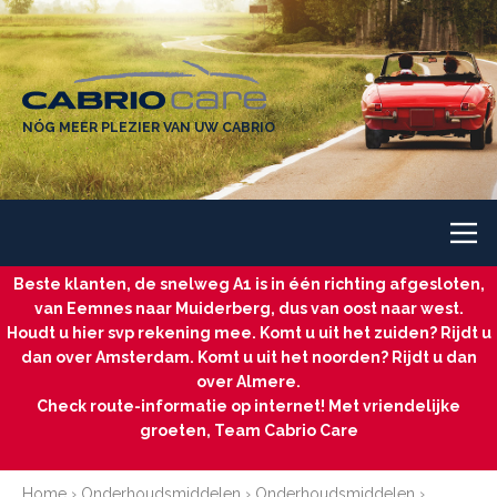
NÓG MEER PLEZIER VAN UW CABRIO
Beste klanten, de snelweg A1 is in één richting afgesloten,
van Eemnes naar Muiderberg, dus van oost naar west.
Houdt u hier svp rekening mee. Komt u uit het zuiden? Rijdt u
dan over Amsterdam. Komt u uit het noorden? Rijdt u dan
over Almere.
Check route-informatie op internet! Met vriendelijke
groeten, Team Cabrio Care
Home
›
Onderhoudsmiddelen
›
Onderhoudsmiddelen
›