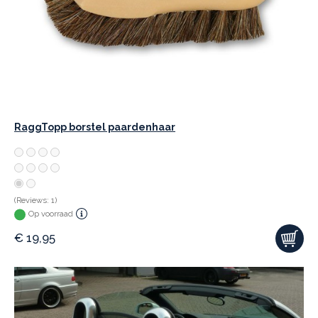
RaggTopp borstel paardenhaar
(Reviews: 1)
Op voorraad
€
19,95