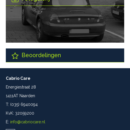
Beoordelingen
Cabrio Care
Energiestraat 28
1411AT Naarden
T: (035) 6940094
KvK: 32059200
E:
info@cabriocare.nl