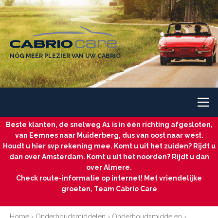
NÓG MEER PLEZIER VAN UW CABRIO
Beste klanten, de snelweg A1 is in één richting afgesloten,
van Eemnes naar Muiderberg, dus van oost naar west.
Houdt u hier svp rekening mee. Komt u uit het zuiden? Rijdt u
dan over Amsterdam. Komt u uit het noorden? Rijdt u dan
over Almere.
Check route-informatie op internet! Met vriendelijke
groeten, Team Cabrio Care
Home
›
Onderhoudsmiddelen
›
Onderhoudsmiddelen
›