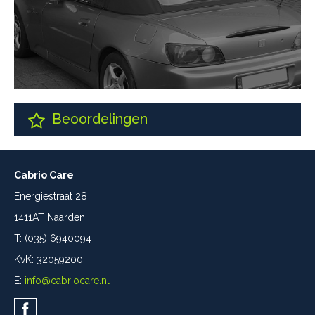
Beoordelingen
Cabrio Care
Energiestraat 28
1411AT Naarden
T: (035) 6940094
KvK: 32059200
E:
info@cabriocare.nl