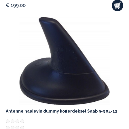
€
199,00
Antenne haaievin dummy kofferdeksel Saab 9-3 04-12