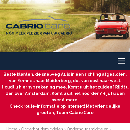
NÓG MEER PLEZIER VAN UW CABRIO
Beste klanten, de snelweg A1 is in één richting afgesloten,
van Eemnes naar Muiderberg, dus van oost naar west.
Houdt u hier svp rekening mee. Komt u uit het zuiden? Rijdt u
dan over Amsterdam. Komt u uit het noorden? Rijdt u dan
over Almere.
Check route-informatie op internet! Met vriendelijke
groeten, Team Cabrio Care
Home
›
Onderhoudsmiddelen
›
Onderhoudsmiddelen
›