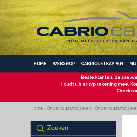
NÓG MEER PLEZIER VAN U
HOME
WEBSHOP
CABRIOLETKAPPEN
MIJ
Beste klanten, de snelwe
Houdt u hier svp rekening mee. Kom
Check ro
Home
›
Onderhoudsmiddelen
›
Onderhoudsmiddele
Zoeken