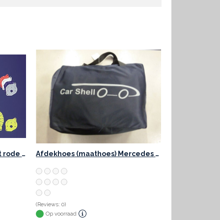
Instrumentenplaten wit met rode cijfers
Afdekhoes (maathoes) Mercedes SL R129 blauw
(Reviews: 0)
Op voorraad