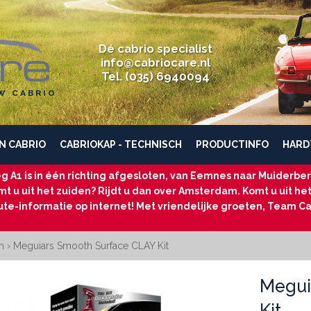
Dé cabrio specialist
info@cabriocare.nl
Tel. (035) 6940094
W CABRIO
N CABRIO
CABRIOKAP - TECHNISCH
PRODUCTINFO
HARD
g A1 is in één richting afgesloten, van Eemnes naar Muiderberg
t u uit het zuiden? Rijdt u dan over Amsterdam. Komt u uit he
ute-informatie op internet! Met vriendelijke groeten, Team Ca
n
›
Meguiars Smooth Surface CLAY Kit
Megui
Kit