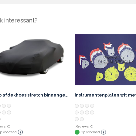
 interessant?
Auto afdekhoes stretch binnengebruik XS zwart
ews: 0)
(Reviews: 0)
p voorraad
Op voorraad