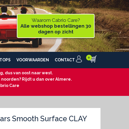
Waarom Cabrio Care?
Alle webshop bestellingen 30
dagen op zicht
TOPS
VOORWAARDEN
CONTACT
, dus van oost naar west.
t noorden? Rijdt u dan over Almere.
brio Care
ars Smooth Surface CLAY