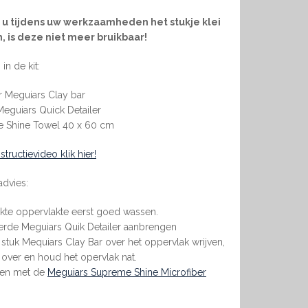
s u tijdens uw werkzaamheden het stukje klei
n, is deze niet meer bruikbaar!
in de kit:
r Meguiars Clay bar
eguiars Quick Detailer
 Shine Towel 40 x 60 cm
tructievideo klik hier!
advies:
akte oppervlakte eerst goed wassen.
verde Meguiars Quik Detailer aanbrengen
stuk Mequiars Clay Bar over het oppervlak wrijven,
s over en houd het opervlak nat.
ven met de
Meguiars Supreme Shine Microfiber