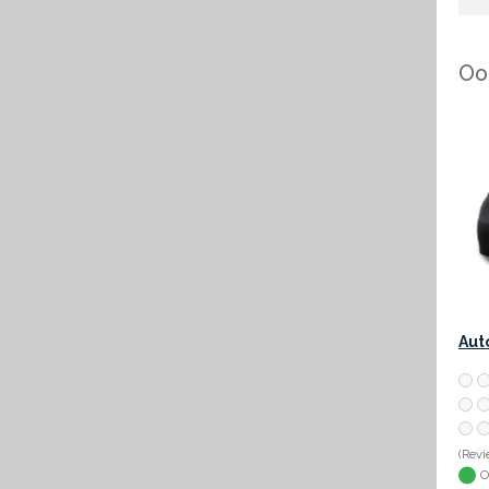
Ook
(Revi
O