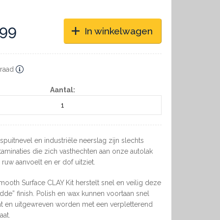
,99
In winkelwagen
raad
Aantal:
puitnevel en industriële neerslag zijn slechts
aminaties die zich vasthechten aan onze autolak
ruw aanvoelt en er dof uitziet.
ooth Surface CLAY Kit herstelt snel en veilig deze
dde” finish. Polish en wax kunnen voortaan snel
t en uitgewreven worden met een verpletterend
aat.