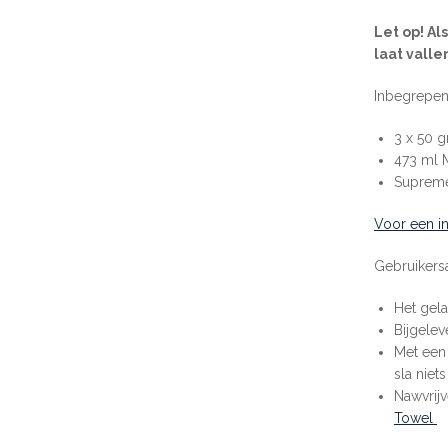
Let op! Al
laat valle
Inbegrepen 
3 x 50 g
473 ml M
Supreme
Voor een ins
Gebruikers
Het gel
Bijgele
Met een 
sla niet
Nawvrij
Towel