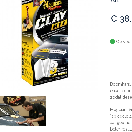
€
38
Op voor
Boomhars, s
enkele cont
zodat deze 
Meguiars Sm
“spiegelgla
aangebrach
beter result