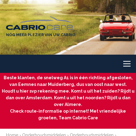
NÓG MEER PLEZIER VAN UW CABRIO
Beste klanten, de snelweg A1 is in één richting afgesloten,
van Eemnes naar Muiderberg, dus van oost naar west.
Houdt u hier svp rekening mee. Komt u uit het zuiden? Rijdt u
dan over Amsterdam. Komt u uit het noorden? Rijdt u dan
over Almere.
Check route-informatie op internet! Met vriendelijke
groeten, Team Cabrio Care
Home
›
Onderhoudsmiddelen
›
Onderhoudsmiddelen
›