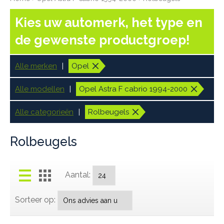
Kies uw automerk, het type en
de gewenste productgroep!
Alle merken
Opel
Alle modellen
Opel Astra F cabrio 1994-2000
Alle categorieën
Rolbeugels
Rolbeugels
Aantal:
Sorteer op: