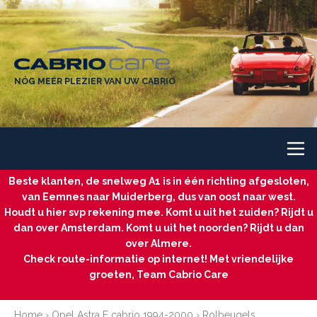
NÓG MEER PLEZIER VAN UW CABRIO
Beste klanten, de snelweg A1 is in één richting afgesloten,
van Eemnes naar Muiderberg, dus van oost naar west.
Houdt u hier svp rekening mee. Komt u uit het zuiden? Rijdt u
dan over Amsterdam. Komt u uit het noorden? Rijdt u dan
over Almere.
Check route-informatie op internet! Met vriendelijke
groeten, Team Cabrio Care
Home
›
Opel Astra F cabrio 1994-2000
›
Rolbeugels