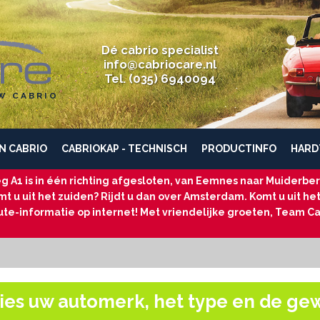
Dé cabrio specialist
info@cabriocare.nl
Tel. (035) 6940094
W CABRIO
N CABRIO
CABRIOKAP - TECHNISCH
PRODUCTINFO
HARD
g A1 is in één richting afgesloten, van Eemnes naar Muiderberg
t u uit het zuiden? Rijdt u dan over Amsterdam. Komt u uit he
ute-informatie op internet! Met vriendelijke groeten, Team Ca
ies uw automerk, het type en de ge