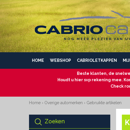
NÓG MEER PLEZIER VAN U
HOME
WEBSHOP
CABRIOLETKAPPEN
MIJ
Beste klanten, de snelwe
Houdt u hier svp rekening mee. Kom
Check ro
Home
›
Overige automerken
›
Gebruikte artikelen
Zoeken
K