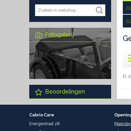
Al
Al
Fotogalerij
Ge
Er z
Beoordelingen
Cabrio Care
Opening
Energiestraat 28
Maandag 