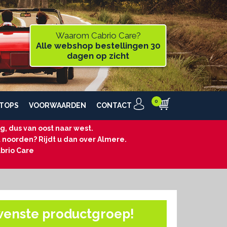
Waarom Cabrio Care?
Alle webshop bestellingen 30
dagen op zicht
TOPS
VOORWAARDEN
CONTACT
, dus van oost naar west.
t noorden? Rijdt u dan over Almere.
brio Care
wenste productgroep!