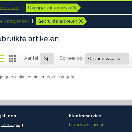
le merken
Overige automerken
le categorieën
Gebruikte artikelen
bruikte artikelen
Aantal:
Sorteer op:
ijn geen artikelen binnen deze categorie.
stijden
Klantenservice
t/m vrijdag
Privacy disclaimer