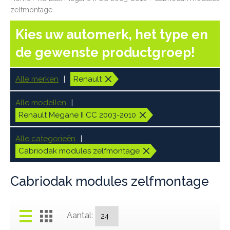
zelfmontage
Kies uw automerk, het type en
de gewenste productgroep!
Alle merken
Renault
Alle modellen
Renault Megane II CC 2003-2010
Alle categorieën
Cabriodak modules zelfmontage
Cabriodak modules zelfmontage
Aantal: