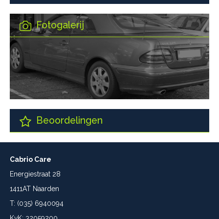
Fotogalerij
Beoordelingen
Cabrio Care
Energiestraat 28
1411AT Naarden
T: (035) 6940094
KvK: 32059200