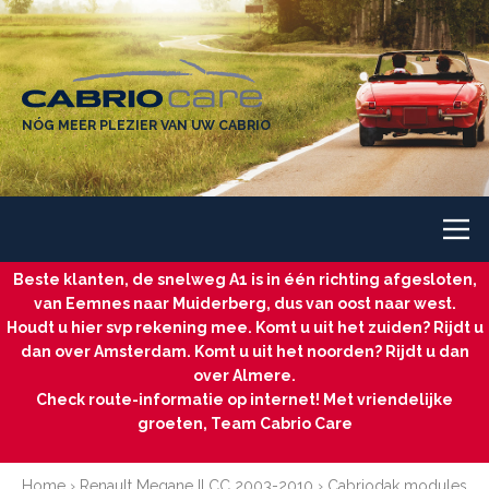
NÓG MEER PLEZIER VAN UW CABRIO
Beste klanten, de snelweg A1 is in één richting afgesloten,
van Eemnes naar Muiderberg, dus van oost naar west.
Houdt u hier svp rekening mee. Komt u uit het zuiden? Rijdt u
dan over Amsterdam. Komt u uit het noorden? Rijdt u dan
over Almere.
Check route-informatie op internet! Met vriendelijke
groeten, Team Cabrio Care
Home
›
Renault Megane II CC 2003-2010
›
Cabriodak modules