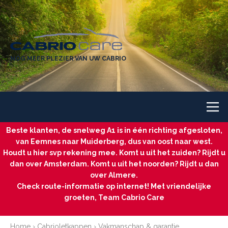
NÓG MEER PLEZIER VAN UW CABRIO
Beste klanten, de snelweg A1 is in één richting afgesloten,
van Eemnes naar Muiderberg, dus van oost naar west.
Houdt u hier svp rekening mee. Komt u uit het zuiden? Rijdt u
dan over Amsterdam. Komt u uit het noorden? Rijdt u dan
over Almere.
Check route-informatie op internet! Met vriendelijke
groeten, Team Cabrio Care
Home
›
Cabrioletkappen
› Vakmanschap & garantie