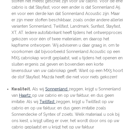
stoffen het meest geschikt zijn voor uw cabrio. Voor de ene
cabrio is dat Stayfast, voor een ander is dat Sonnenland A5
en voor een derde kan dat Sonnenland Acoustic zijn. Maar
er zijn meer stoffen beschikbaar, zoals onder andere allerlei
varianten Sonnenland, Twillfast, Landmark, Sunfast, Stayfast,
XT, AT. Iedere autofabrikant heeft tijdens het ontwerpproces
gekozen voor één of twee materialen, en daarop het
kapframe ontworpen. Wij adviseren u daar graag in, om te
voorkomen dat bijvoorbeeld Sonnenland Acoustic op een
MX5 cabriokap wordt geplaatst, wat u tijdens het openen en
sluiten ergenis zal geven en bovendien een korte
levensduur van uw cabriokap geeft. Want op een MX5 hoort
de stof Stayfast. Mazda heeft die niet voor niets gekozen!
Kwaliteit.
Als wij
Sonnenland
zeggen, krijgt u Sonnenland
van
Haartz
op uw cabrio en op uw faktuur, en dus geen
imitatie. Als wij
Twillfast
zeggen, krijgt u Twillfast op uw
cabrio en op uw faktuur, en dus geen imitatie zoals
Sonnendecke of Syntex of zoiets. Welk materiaal u ook bij
ons kiest, u krijgt uitleg er over, het wordt door ons op uw
cabrio geplaatst en u krijgt het op uw faktuur