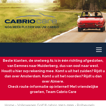
NÓG MEER PLEZIER VAN UW CABRIO
Beste klanten, de snelweg A1 is in één richting afgesloten,
van Eemnes naar Muiderberg, dus van oost naar west.
Houdt u hier svp rekening mee. Komt u uit het zuiden? Rijdt u
dan over Amsterdam. Komt u uit het noorden? Rijdt u dan
over Almere.
Check route-informatie op internet! Met vriendelijke
groeten, Team Cabrio Care
Home
›
Volkswagen Golf III cabrio 1993-1999
›
Rolbeugels