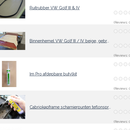
Ruitrubber VW Golf III & IV
(Reviews: 0
Binnenhemel VW Golf III / IV beige, gebruikt
(Reviews: 0
Im Pro afdepbare butylkit
(Reviews: 0
Cabriokapframe scharnierpunten teflonspray 75ml
(Reviews: 0