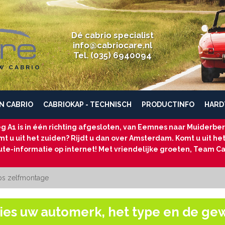
Dé cabrio specialist
info@cabriocare.nl
Tel. (035) 6940094
W CABRIO
N CABRIO
CABRIOKAP - TECHNISCH
PRODUCTINFO
HARD
g A1 is in één richting afgesloten, van Eemnes naar Muiderberg
t u uit het zuiden? Rijdt u dan over Amsterdam. Komt u uit he
ute-informatie op internet! Met vriendelijke groeten, Team Ca
ps zelfmontage
ies uw automerk, het type en de ge