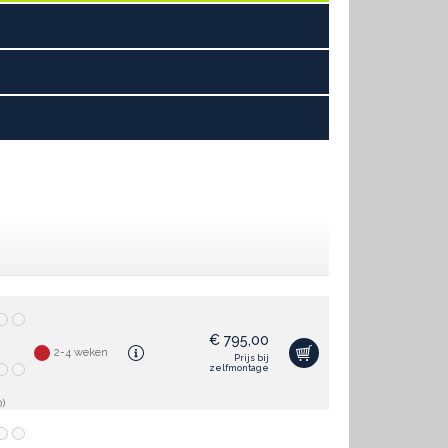
€
795,00
2-4 weken
Prijs bij
zelfmontage
)