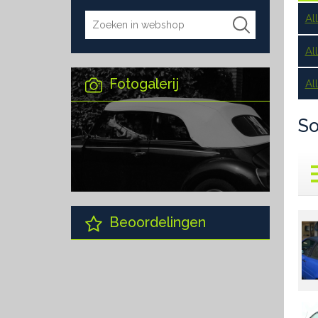
Al
Al
Fotogalerij
Al
So
Beoordelingen