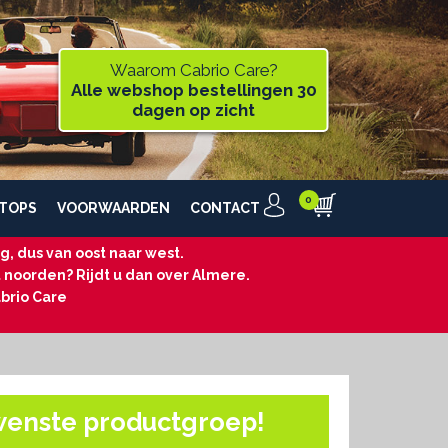
Waarom Cabrio Care?
Alle webshop bestellingen 30
dagen op zicht
TOPS
VOORWAARDEN
CONTACT
, dus van oost naar west.
t noorden? Rijdt u dan over Almere.
brio Care
wenste productgroep!