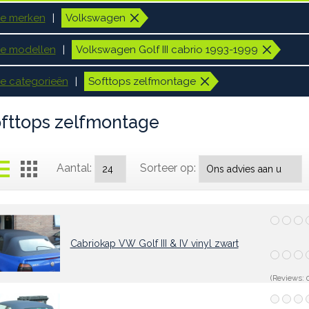
le merken
Volkswagen
le modellen
Volkswagen Golf III cabrio 1993-1999
le categorieën
Softtops zelfmontage
fttops zelfmontage
Aantal:
Sorteer op:
Cabriokap VW Golf III & IV vinyl zwart
(Reviews: 0