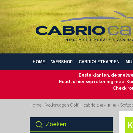
NÓG MEER PLEZIER VAN U
HOME
WEBSHOP
CABRIOLETKAPPEN
MIJ
Beste klanten, de snelwe
Houdt u hier svp rekening mee. Kom
Check ro
Home
›
Volkswagen Golf III cabrio 1993-1999
›
Softto
Zoeken
K