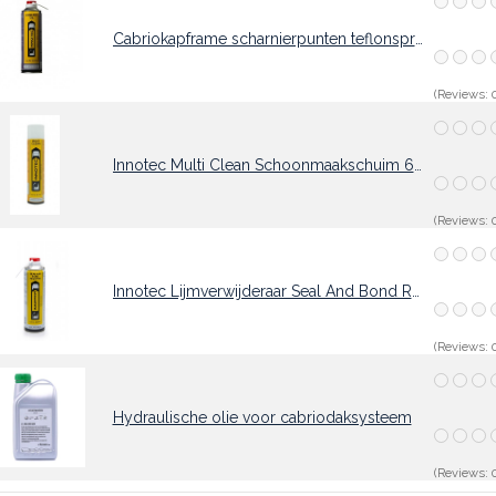
Cabriokapframe scharnierpunten teflonspray 500ml
(Reviews: 0
Innotec Multi Clean Schoonmaakschuim 600ml
(Reviews: 0
Innotec Lijmverwijderaar Seal And Bond Remover
(Reviews: 0
Hydraulische olie voor cabriodaksysteem
(Reviews: 0