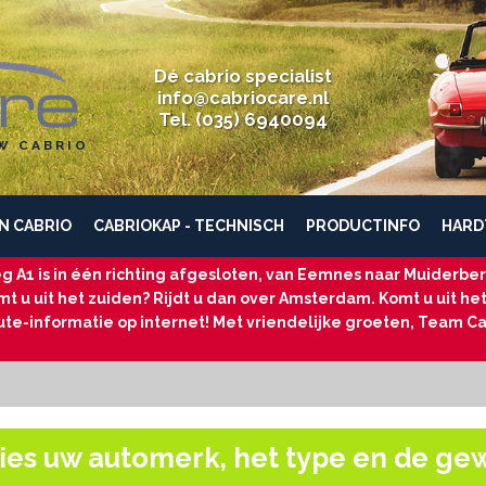
Dé cabrio specialist
info@cabriocare.nl
Tel. (035) 6940094
W CABRIO
N CABRIO
CABRIOKAP - TECHNISCH
PRODUCTINFO
HARD
g A1 is in één richting afgesloten, van Eemnes naar Muiderberg
t u uit het zuiden? Rijdt u dan over Amsterdam. Komt u uit he
ute-informatie op internet! Met vriendelijke groeten, Team Ca
ies uw automerk, het type en de ge