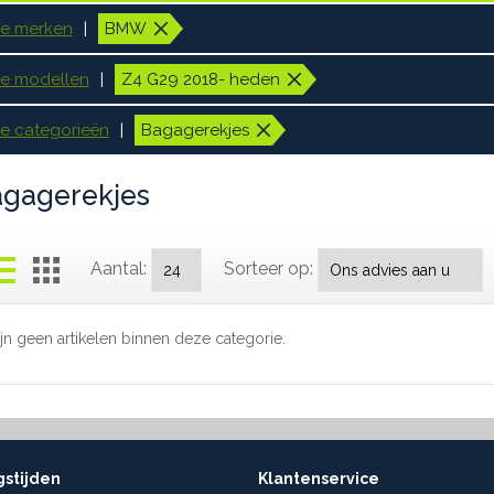
le merken
BMW
le modellen
Z4 G29 2018- heden
le categorieën
Bagagerekjes
gagerekjes
Aantal:
Sorteer op:
ijn geen artikelen binnen deze categorie.
stijden
Klantenservice