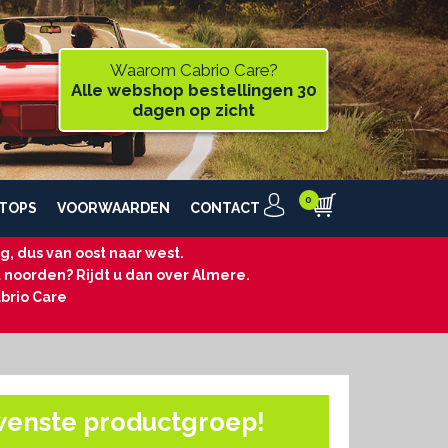
Waarom Cabrio Care?
Alle webshop bestellingen 30
dagen op zicht
TOPS
VOORWAARDEN
CONTACT
, dus van oost naar west.
t noorden? Rijdt u dan over Almere.
brio Care
wenste productgroep!