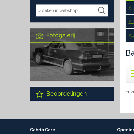
Al
Al
Fotogalerij
Al
Ba
Er z
Beoordelingen
Cabrio Care
Opening