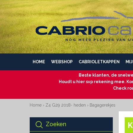
NÓG MEER PLEZIER VAN U
HOME
WEBSHOP
CABRIOLETKAPPEN
MIJ
Beste klanten, de snelwe
Houdt u hier svp rekening mee. Kom
Check ro
Home
›
Z4 G29 2018- heden
›
Bagagerekjes
Zoeken
K