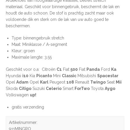
Afdekhoes van hoogwaardige kwaliteit, betreft stretch
materiaal. Geschikt voor binnengebruik, beschermt de lak en
houdt de auto schoon. De stof is prachtig zacht maar ook
voldoende dik en sterk om de lak van uw auto goed te
beschermen.
Type: binnengebruik stretch
Maat: Miniklasse / A-segment
Kleur: groen
Maximale lengte: 3.55
Geschikt voor o.a: Citroën
C1
Fiat
500
Fiat
Panda
Ford
Ka
Hyundai
i10
Kia
Picanto
Mini
Classic
Mitsubishi
Spacestar
Opel
Adam
Opel
Karl
Peugeot
108
Renault
Twingo
Seat
Mii
Škoda
Citigo
Suzuki
Celerio
Smart
ForTwo
Toyota
Aygo
Volkswagen
up!
gratis verzending
Artikelnummer:
911MINGRO