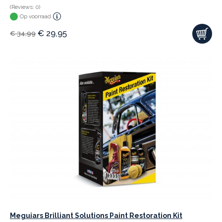
(Reviews: 0)
Op voorraad
€
29,95
€
34,99
Meguiars Brilliant Solutions Paint Restoration Kit