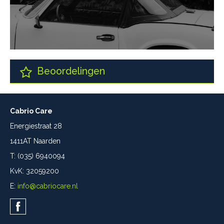
Beoordelingen
Cabrio Care
Energiestraat 28
1411AT Naarden
T: (035) 6940094
KvK: 32059200
E:
info@cabriocare.nl