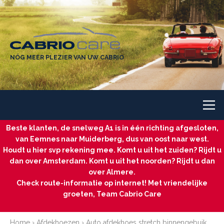
NÓG MEER PLEZIER VAN UW CABRIO
Beste klanten, de snelweg A1 is in één richting afgesloten,
van Eemnes naar Muiderberg, dus van oost naar west.
Houdt u hier svp rekening mee. Komt u uit het zuiden? Rijdt u
dan over Amsterdam. Komt u uit het noorden? Rijdt u dan
over Almere.
Check route-informatie op internet! Met vriendelijke
groeten, Team Cabrio Care
Home
›
Afdekhoezen
›
Auto afdekhoes stretch binnengebuik