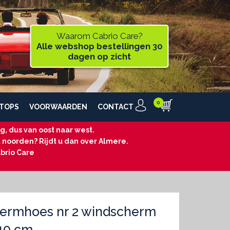
Waarom Cabrio Care?
Alle webshop bestellingen 30
dagen op zicht
TOPS
VOORWAARDEN
CONTACT
, dus van oost naar west.
t noorden? Rijdt u dan over Almere.
brio Care
ermhoes nr 2 windscherm
 40 cm