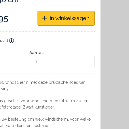
95
In winkelwagen
raad
Aantal:
w windscherm met deze praktische hoes van
vinyl!
is geschikt voor windschermen tot 120 x 40 cm.
t felcrotape. Zwart kunstleder.
j uw bestelling om welk windscherm, voor welke
t. Foto dient ter illustratie.