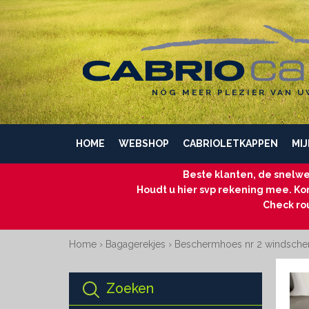
NÓG MEER PLEZIER VAN U
HOME
WEBSHOP
CABRIOLETKAPPEN
MIJ
Beste klanten, de snelwe
Houdt u hier svp rekening mee. Kom
Check ro
Home
›
Bagagerekjes
›
Beschermhoes nr 2 windsche
Zoeken