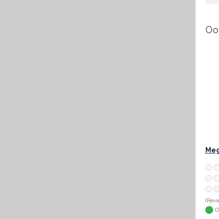
Ook
Meg
(Revi
O