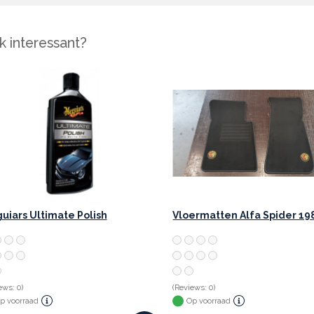
 interessant?
uiars Ultimate Polish
ews: 0)
(Reviews: 0)
p voorraad
Op voorraad