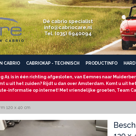
Dé cabrio specialist
info@cabriocare.nl
Tel. (035) 6940094
W CABRIO
N CABRIO
CABRIOKAP - TECHNISCH
PRODUCTINFO
HARD
g A1 is in één richting afgesloten, van Eemnes naar Muiderberg
t u uit het zuiden? Rijdt u dan over Amsterdam. Komt u uit he
ute-informatie op internet! Met vriendelijke groeten, Team Ca
rm 120 x 40 cm
Besch
120 x