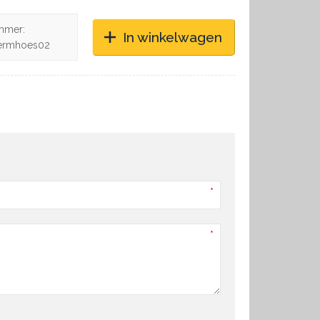
mmer:
In winkelwagen
ermhoes02