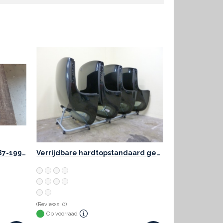
Vloermatten Alfa Spider 1987-1993 met logo
Verrijdbare hardtopstandaard gebruikt BMW
(Reviews: 0)
Op voorraad