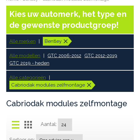
Kies uw automerk, het type en
de gewenste productgroep!
Alle merken
Bentley
Alle modellen
GTC 2006-2012
GTC 2012-2019
GTC 2019 - heden
Alle categorieën
Cabriodak modules zelfmontage
Cabriodak modules zelfmontage
Aantal:
Sorteer op: