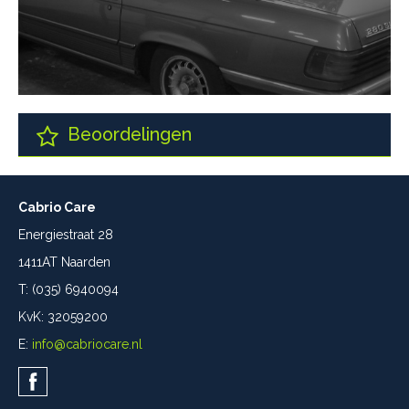
Beoordelingen
Cabrio Care
Energiestraat 28
1411AT Naarden
T: (035) 6940094
KvK: 32059200
E:
info@cabriocare.nl