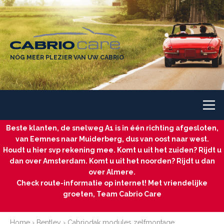
NÓG MEER PLEZIER VAN UW CABRIO
Beste klanten, de snelweg A1 is in één richting afgesloten,
van Eemnes naar Muiderberg, dus van oost naar west.
Houdt u hier svp rekening mee. Komt u uit het zuiden? Rijdt u
dan over Amsterdam. Komt u uit het noorden? Rijdt u dan
over Almere.
Check route-informatie op internet! Met vriendelijke
groeten, Team Cabrio Care
Home
›
Bentley
›
Cabriodak modules zelfmontage