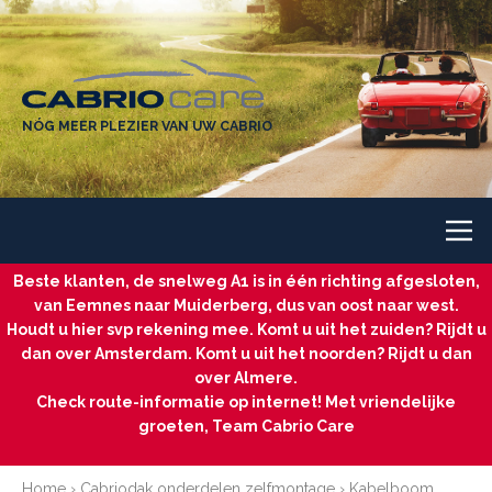
NÓG MEER PLEZIER VAN UW CABRIO
Beste klanten, de snelweg A1 is in één richting afgesloten,
van Eemnes naar Muiderberg, dus van oost naar west.
Houdt u hier svp rekening mee. Komt u uit het zuiden? Rijdt u
dan over Amsterdam. Komt u uit het noorden? Rijdt u dan
over Almere.
Check route-informatie op internet! Met vriendelijke
groeten, Team Cabrio Care
Home
›
Cabriodak onderdelen zelfmontage
›
Kabelboom