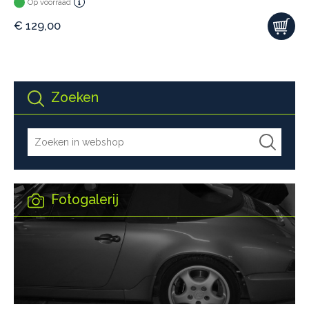
Op voorraad
€
129,00
Zoeken
Fotogalerij