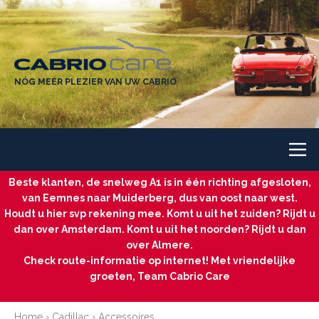
NÓG MEER PLEZIER VAN UW CABRIO
Beste klanten, de snelweg A1 is in één richting afgesloten,
van Eemnes naar Muiderberg, dus van oost naar west.
Houdt u hier svp rekening mee. Komt u uit het zuiden? Rijdt u
dan over Amsterdam. Komt u uit het noorden? Rijdt u dan
over Almere.
Check route-informatie op internet! Met vriendelijke
groeten, Team Cabrio Care
Home
›
Cadillac
›
Accessoires