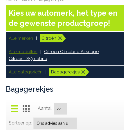
Kies uw automerk, het type en
de gewenste productgroep!
Alle merken
Citroën
Alle modellen
Citroën C1 cabrio Airscape
Citroën DS3 cabrio
Alle categorieën
Bagagerekjes
Bagagerekjes
Aantal:
Sorteer op: