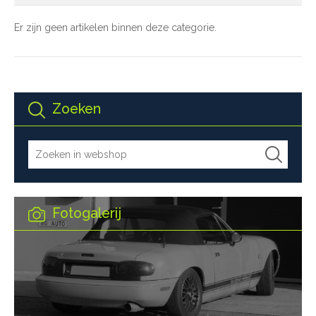
Er zijn geen artikelen binnen deze categorie.
Zoeken
Fotogalerij