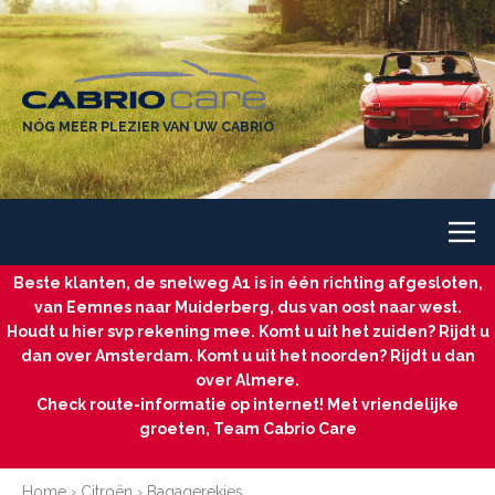
NÓG MEER PLEZIER VAN UW CABRIO
Beste klanten, de snelweg A1 is in één richting afgesloten,
van Eemnes naar Muiderberg, dus van oost naar west.
Houdt u hier svp rekening mee. Komt u uit het zuiden? Rijdt u
dan over Amsterdam. Komt u uit het noorden? Rijdt u dan
over Almere.
Check route-informatie op internet! Met vriendelijke
groeten, Team Cabrio Care
Home
›
Citroën
›
Bagagerekjes