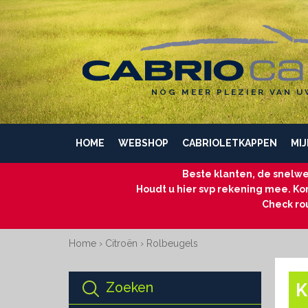
NÓG MEER PLEZIER VAN U
HOME
WEBSHOP
CABRIOLETKAPPEN
MIJ
Beste klanten, de snelwe
Houdt u hier svp rekening mee. Kom
Check ro
Home
›
Citroën
›
Rolbeugels
Zoeken
K