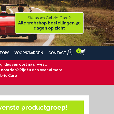
Waarom Cabrio Care?
Alle webshop bestellingen 30
dagen op zicht
TOPS
VOORWAARDEN
CONTACT
, dus van oost naar west.
t noorden? Rijdt u dan over Almere.
brio Care
wenste productgroep!