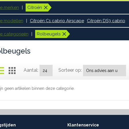
le merken
Citroën
le modellen
Citroën C1 cabrio Airscape
Citroën DS3 cabrio
le categorieën
Rolbeugels
lbeugels
Aantal:
Sorteer op:
ijn geen artikelen binnen deze categorie.
stijden
Klantenservice