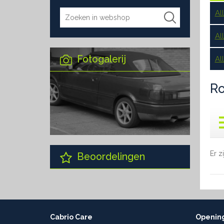
Al
Al
Fotogalerij
Al
Ro
Er z
Beoordelingen
Cabrio Care
Opening