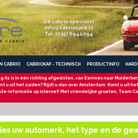
Dé cabrio specialist
info@cabriocare.nl
Tel. (035) 6940094
W CABRIO
N CABRIO
CABRIOKAP - TECHNISCH
PRODUCTINFO
HARD
g A1 is in één richting afgesloten, van Eemnes naar Muiderberg
t u uit het zuiden? Rijdt u dan over Amsterdam. Komt u uit he
ute-informatie op internet! Met vriendelijke groeten, Team Ca
ies uw automerk, het type en de ge