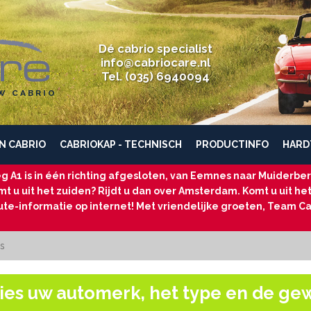
Dé cabrio specialist
info@cabriocare.nl
Tel. (035) 6940094
W CABRIO
N CABRIO
CABRIOKAP - TECHNISCH
PRODUCTINFO
HARD
g A1 is in één richting afgesloten, van Eemnes naar Muiderberg
t u uit het zuiden? Rijdt u dan over Amsterdam. Komt u uit he
ute-informatie op internet! Met vriendelijke groeten, Team Ca
s
ies uw automerk, het type en de ge