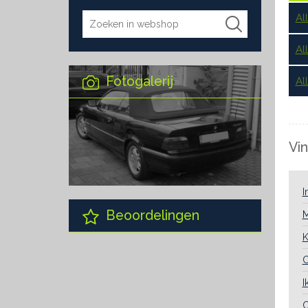
Al
Al
Fotogalerij
Al
Vin
I
Beoordelingen
M
K
C
I
C