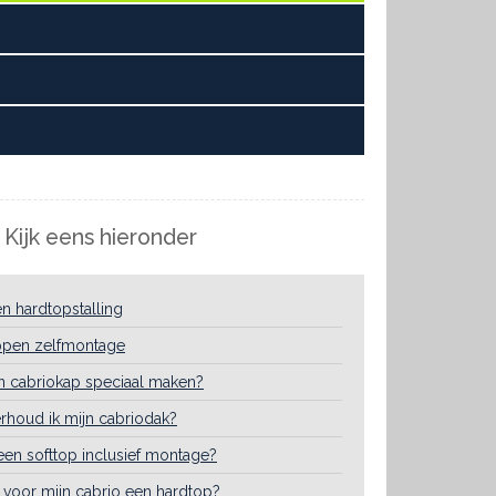
 Kijk eens hieronder
en hardtopstalling
ppen zelfmontage
n cabriokap speciaal maken?
houd ik mijn cabriodak?
een softtop inclusief montage?
r voor mijn cabrio een hardtop?