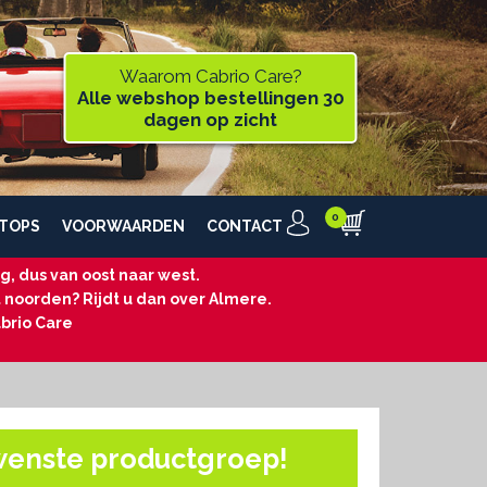
Waarom Cabrio Care?
Alle webshop bestellingen 30
dagen op zicht
TOPS
VOORWAARDEN
CONTACT
, dus van oost naar west.
t noorden? Rijdt u dan over Almere.
brio Care
wenste productgroep!