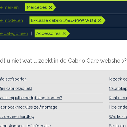
le merken
Mercedes
le modellen
E-klasse cabrio 1984-1995 W124
le categorieën
Accessoires
dt u niet wat u zoekt in de Cabrio Care webshop?
nfo stofsoorten
Ik zoek e
ijn cabriokap lekt
Cabrioka
an ik bij jullie bedrijf langskomen?
Kunt u ee
abriodakmodules zelfmontage
Hoe onder
k zoek een hardtop
Wat kost 
abriokappen stof informatie
Bestaat e