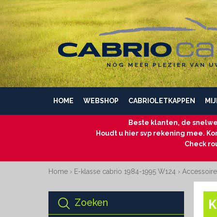
NÓG MEER PLEZIER VAN U
HOME
WEBSHOP
CABRIOLETKAPPEN
MIJ
Beste klanten, de snelwe
Houdt u hier svp rekening mee. Kom
Check ro
Home
›
E-klasse cabrio 1984-1995 W124
›
Accessoire
Zoeken
K