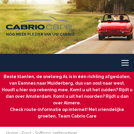
NÓG MEER PLEZIER VAN UW CABRIO
Beste klanten, de snelweg A1 is in één richting afgesloten,
van Eemnes naar Muiderberg, dus van oost naar west.
Houdt u hier svp rekening mee. Komt u uit het zuiden? Rijdt u
dan over Amsterdam. Komt u uit het noorden? Rijdt u dan
over Almere.
Check route-informatie op internet! Met vriendelijke
groeten, Team Cabrio Care
Home
›
Ford
›
Softtops zelfmontage