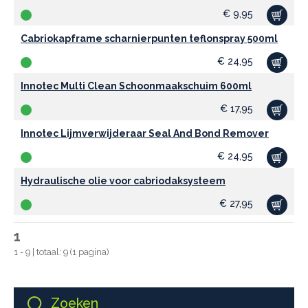
€
9,95
Cabriokapframe scharnierpunten teflonspray 500ml
€
24,95
Innotec Multi Clean Schoonmaakschuim 600ml
€
17,95
Innotec Lijmverwijderaar Seal And Bond Remover
€
24,95
Hydraulische olie voor cabriodaksysteem
€
27,95
1
1 - 9 | totaal: 9 (1 pagina)
Zoeken