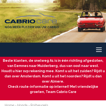
NÓG MEER PLEZIER VAN UW CABRIO
Beste klanten, de snelweg A1 is in één richting afgesloten,
van Eemnes naar Muiderberg, dus van oost naar west.
Houdt u hier svp rekening mee. Komt u uit het zuiden? Rijdt u
dan over Amsterdam. Komt u uit het noorden? Rijdt u dan
over Almere.
Check route-informatie op internet! Met vriendelijke
groeten, Team Cabrio Care
Home
›
Honda
›
Rolbeugels