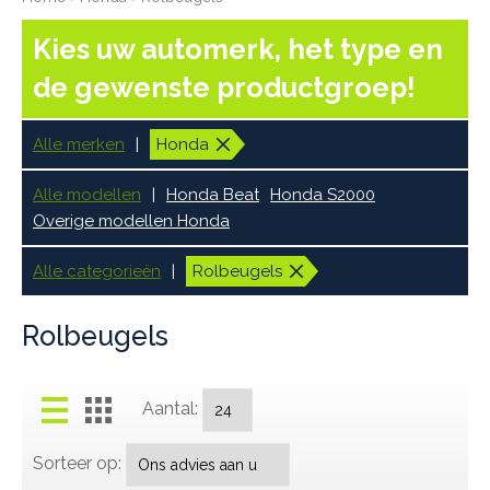
Kies uw automerk, het type en
de gewenste productgroep!
Alle merken
Honda
Alle modellen
Honda Beat
Honda S2000
Overige modellen Honda
Alle categorieën
Rolbeugels
Rolbeugels
Aantal:
Sorteer op: