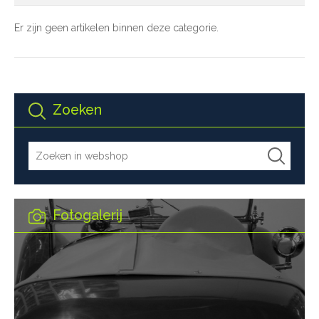
Er zijn geen artikelen binnen deze categorie.
Zoeken
Fotogalerij