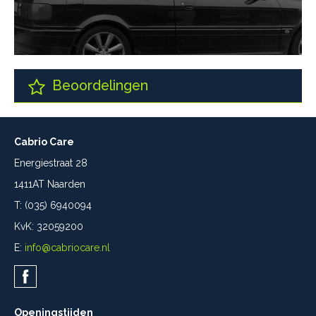
Beoordelingen
Cabrio Care
Energiestraat 28
1411AT Naarden
T: (035) 6940094
KvK: 32059200
E:
info@cabriocare.nl
Openingstijden