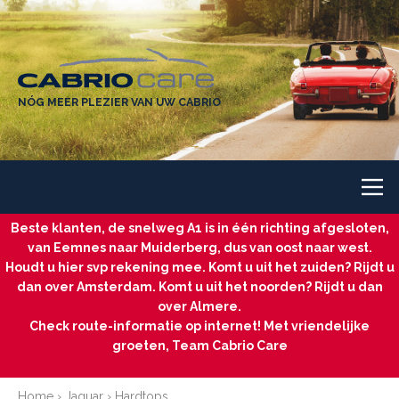
NÓG MEER PLEZIER VAN UW CABRIO
Beste klanten, de snelweg A1 is in één richting afgesloten,
van Eemnes naar Muiderberg, dus van oost naar west.
Houdt u hier svp rekening mee. Komt u uit het zuiden? Rijdt u
dan over Amsterdam. Komt u uit het noorden? Rijdt u dan
over Almere.
Check route-informatie op internet! Met vriendelijke
groeten, Team Cabrio Care
Home
›
Jaguar
›
Hardtops