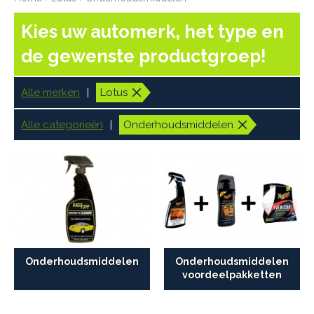
Kies uw automerk, het type en
de gewenste productgroep!
Alle merken
Lotus
Alle categorieën
Onderhoudsmiddelen
Onderhoudsmiddelen
Onderhoudsmiddelen
voordeelpakketten