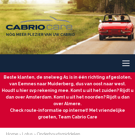
NÓG MEER PLEZIER VAN UW CABRIO
Beste klanten, de snelweg A1 is in één richting afgesloten,
van Eemnes naar Muiderberg, dus van oost naar west.
Houdt u hier svp rekening mee. Komt u uit het zuiden? Rijdt u
dan over Amsterdam. Komt u uit het noorden? Rijdt u dan
over Almere.
Check route-informatie op internet! Met vriendelijke
groeten, Team Cabrio Care
Home
›
Lotus
›
Onderhoudsmiddelen