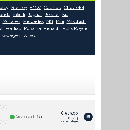
aley
Bentley
BMW
Cadillac
Chevrolet
onda
Infiniti
Jaguar
Jensen
Kia
McLaren
Mercedes
MG
Mini
Mitsubishi
t
Pontiac
Porsche
Renault
Rolls Royce
lkswagen
Volvo
€
519,00
Op voorraad
Prijs bij
zelfmontage