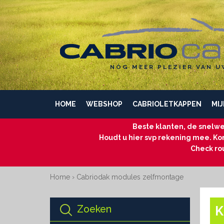
NÓG MEER PLEZIER VAN U
HOME
WEBSHOP
CABRIOLETKAPPEN
MIJ
Beste klanten, de snelwe
Houdt u hier svp rekening mee. Kom
Check ro
Home
›
Cabriodak modules zelfmontage
Zoeken
K