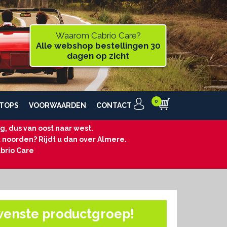
Waarom Cabrio Care?
Alle webshop bestellingen 30
dagen op zicht
TOPS
VOORWAARDEN
CONTACT
, dus van oost naar west.
t noorden? Rijdt u dan over Almere.
brio Care
wenste productgroep!