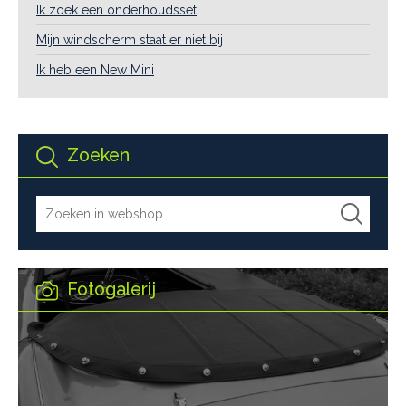
Ik zoek een onderhoudsset
Mijn windscherm staat er niet bij
Ik heb een New Mini
Zoeken
Fotogalerij