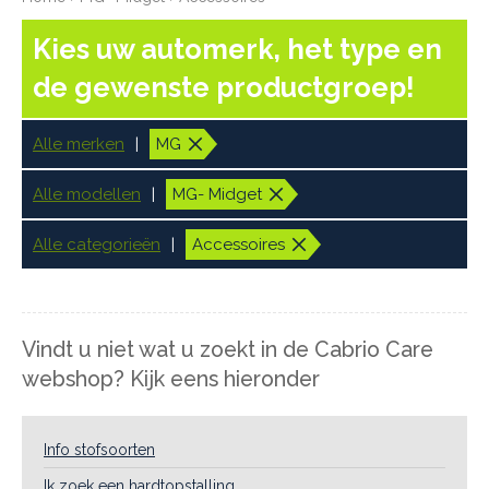
Kies uw automerk, het type en
de gewenste productgroep!
Alle merken
MG
Alle modellen
MG- Midget
Alle categorieën
Accessoires
Vindt u niet wat u zoekt in de Cabrio Care
webshop? Kijk eens hieronder
Info stofsoorten
Ik zoek een hardtopstalling