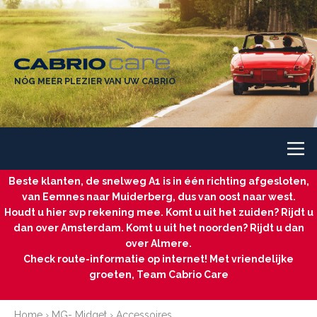
NÓG MEER PLEZIER VAN UW CABRIO
Beste klanten, de snelweg A1 is in één richting afgesloten,
van Eemnes naar Muiderberg, dus van oost naar west.
Houdt u hier svp rekening mee. Komt u uit het zuiden? Rijdt u
dan over Amsterdam. Komt u uit het noorden? Rijdt u dan
over Almere.
Check route-informatie op internet! Met vriendelijke
groeten, Team Cabrio Care
Home
›
MG- Midget
›
Accessoires