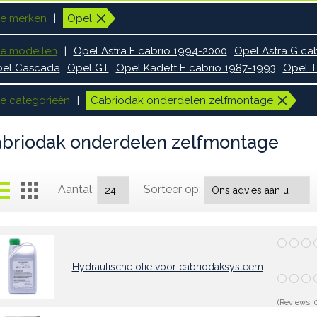
le merken
Opel
le modellen
Opel Astra F cabrio 1994-2000
Opel Astra G ca
el Cascada
Opel GT
Opel Kadett E cabrio 1987-1993
Opel T
le categorieën
Cabriodak onderdelen zelfmontage
briodak onderdelen zelfmontage
Aantal:
Sorteer op:
Hydraulische olie voor cabriodaksysteem
(Reviews: 0