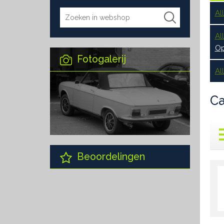
Al
Al
Op
Fotogalerij
Al
Ca
Beoordelingen