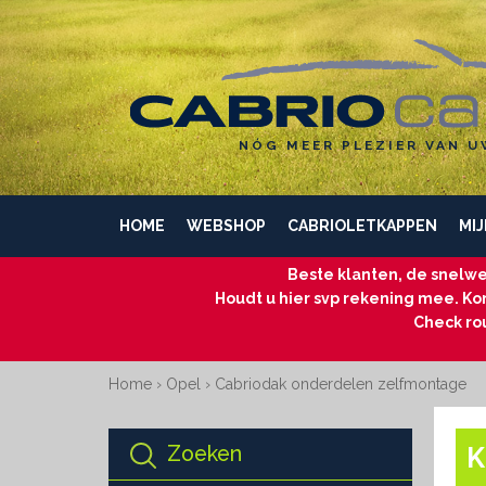
NÓG MEER PLEZIER VAN U
HOME
WEBSHOP
CABRIOLETKAPPEN
MIJ
Beste klanten, de snelwe
Houdt u hier svp rekening mee. Kom
Check ro
Home
›
Opel
›
Cabriodak onderdelen zelfmontage
Zoeken
K