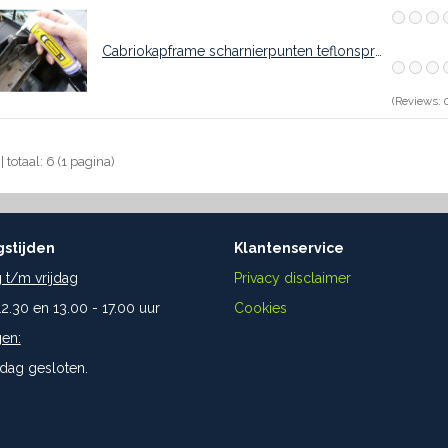
Cabriokapframe scharnierpunten teflonspray 75ml
(Reviews: 0
 | totaal: 6 (1 pagina)
stijden
Klantenservice
t/m vrijdag
Privacy disclaimer
12.30 en 13.00 - 17.00 uur
Cookies
en:
dag gesloten.