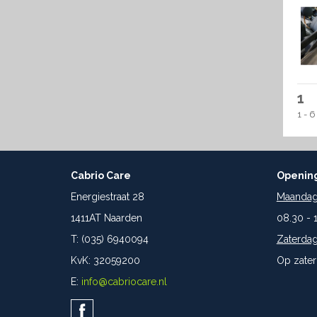
1
1 - 6
Cabrio Care
Opening
Energiestraat 28
Maandag 
1411AT Naarden
08.30 - 
T: (035) 6940094
Zaterdag
KvK: 32059200
Op zater
E:
info@cabriocare.nl