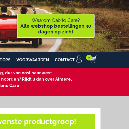
Waarom Cabrio Care?
Alle webshop bestellingen 30
dagen op zicht
TOPS
VOORWAARDEN
CONTACT
, dus van oost naar west.
t noorden? Rijdt u dan over Almere.
brio Care
wenste productgroep!