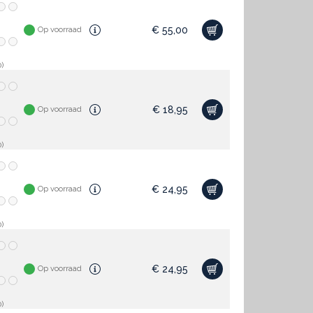
€
55,00
Op voorraad
)
€
18,95
Op voorraad
)
€
24,95
Op voorraad
)
€
24,95
Op voorraad
)