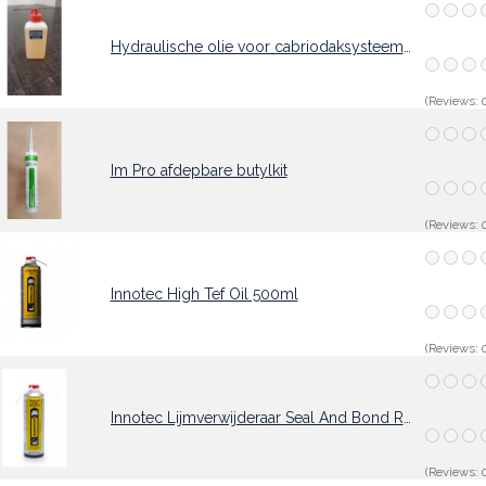
Hydraulische olie voor cabriodaksysteem van BMW
(Reviews: 0
Im Pro afdepbare butylkit
(Reviews: 0
Innotec High Tef Oil 500ml
(Reviews: 0
Innotec Lijmverwijderaar Seal And Bond Remover
(Reviews: 0