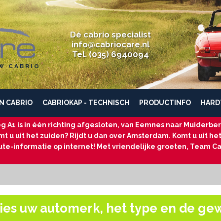
Dé cabrio specialist
info@cabriocare.nl
Tel. (035) 6940094
W CABRIO
N CABRIO
CABRIOKAP - TECHNISCH
PRODUCTINFO
HARD
g A1 is in één richting afgesloten, van Eemnes naar Muiderberg
t u uit het zuiden? Rijdt u dan over Amsterdam. Komt u uit he
ute-informatie op internet! Met vriendelijke groeten, Team Ca
ies uw automerk, het type en de ge