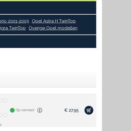
brio 2001-2005
Opel Astra H TwinTop
igra TwinTop
Overige Opel modellen
€
27,95
Op voorraad
)