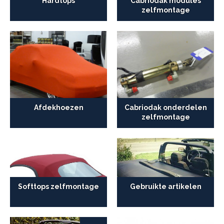
Hardtops
Cabriodak modules
zelfmontage
Afdekhoezen
Cabriodak onderdelen
zelfmontage
Softtops zelfmontage
Gebruikte artikelen